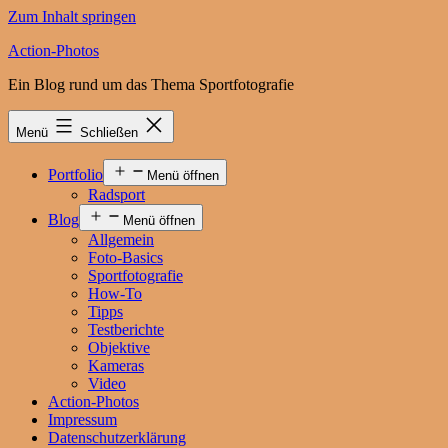
Zum Inhalt springen
Action-Photos
Ein Blog rund um das Thema Sportfotografie
Menü
Schließen
Portfolio
Menü öffnen
Radsport
Blog
Menü öffnen
Allgemein
Foto-Basics
Sportfotografie
How-To
Tipps
Testberichte
Objektive
Kameras
Video
Action-Photos
Impressum
Datenschutzerklärung